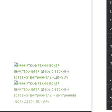
З
З
Р
М
К
П
П
П
Р
У
Г
У
З