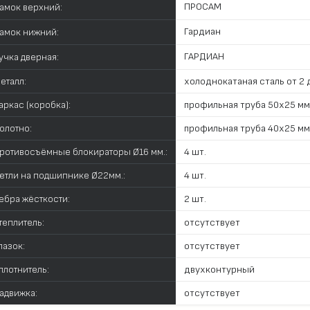
ПРОСАМ
амок верхний:
Гардиан
амок нижний:
ГАРДИАН
учка дверная:
еталл:
холоднокатаная сталь от 2 д
аркас (коробка):
профильная труба 50х25 мм
олотно:
профильная труба 40х25 мм
ротивосъёмные блокираторы Ø16 мм.:
4 шт.
етли на подшипнике Ø22мм.:
4 шт.
ебра жёсткости:
2 шт.
теплитель:
отсутствует
лазок:
отсутствует
плотнитель:
двухконтурный
адвижка:
отсутствует