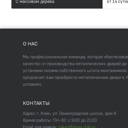
С массивом дерева
от 14 суто
О НАС
Мы профессиональная команда, которая обеспечивае
качество от производства металлических дверей до
установки силами собственного штата монтажников
предлагает вам приобрести металлические двери в 
условиях.
КОНТАКТЫ
Адрес: г. Клин, ул. Ленинградское шоссе, дом 8
Время работы: ПН-ВС с 9.00 до 21.00
Email для заявок:
zakaz@dveri-fab.ru