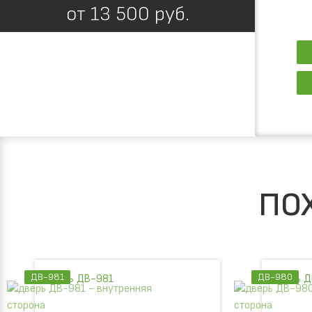
от
13 500
руб.
ПО
ДВ-981
ДВ-980