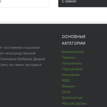
к
С ковкой
ОСНОВНЫЕ
КАТЕГОРИИ
т постоянное и высокое
Винилискожа
 их непосредственной
Ламинат
. Компания Фабрика Дверей
Нитроэмаль
Клину на самых выгодных
Порошковое
напыление
МДФ
Винорит
Шпон
Филёнчатые
Массив дерева