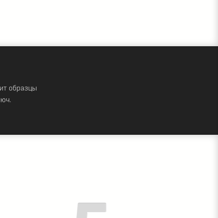
ит образцы
юч.