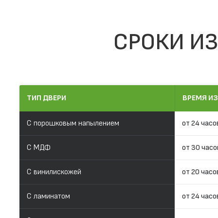
СРОКИ ИЗ
ТИП ДВЕРИ
ВРЕМЯ И
С порошковым напылением
от 24 часо
С МДФ
от 30 часо
С винилискожей
от 20 часо
С ламинатом
от 24 часо