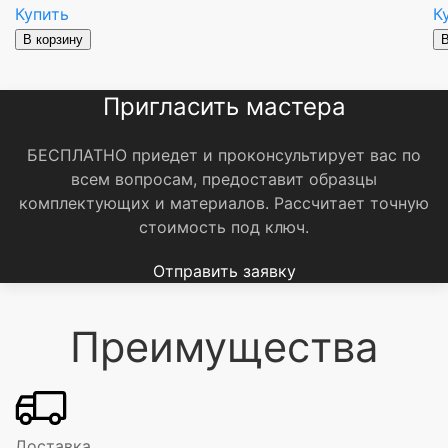
Купить
К
В корзину
В
Пригласить мастера
БЕСПЛАТНО приедет и проконсультирует вас по
всем вопросам, предоставит образцы
комплектующих и материалов.
Рассчитает точную
стоимость под ключ.
Отправить заявку
Преимущества
Доставка