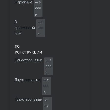
Наружные
от 6
000
р.
В
от 8
деревянный
500
дом
р.
ПО
КОНСТРУКЦИИ
Одностворчатые
от 5
800
р.
Двустворчатые
от 9
000
р.
Трехстворчатые
от
43