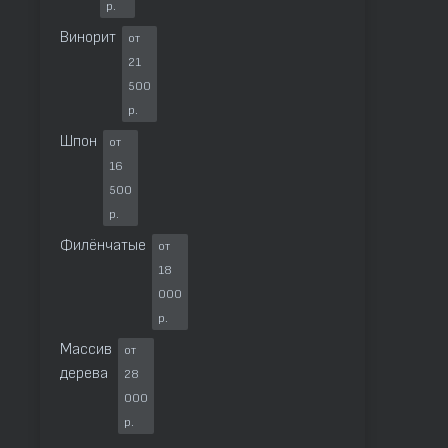
р.
Винорит
от
21
500
р.
Шпон
от
16
500
р.
Филёнчатые
от
18
000
р.
Массив
от
дерева
28
000
р.