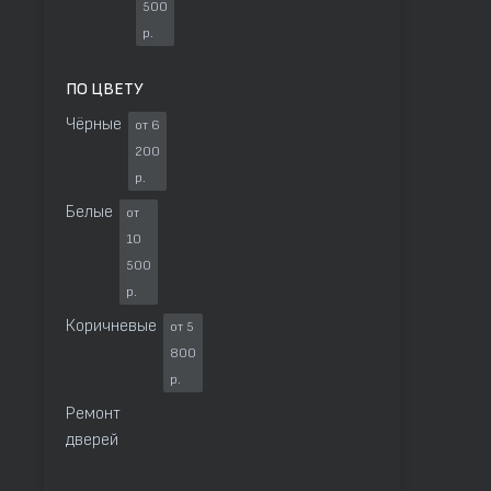
500
р.
ПО ЦВЕТУ
Чёрные
от 6
200
р.
Белые
от
10
500
р.
Коричневые
от 5
800
р.
Ремонт
дверей