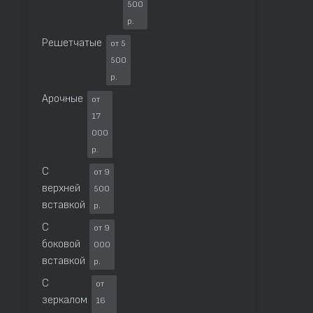
500
р.
Решетчатые
от 5
500
р.
Арочные
от
17
000
р.
С
от 9
верхней
500
вставкой
р.
С
от 9
боковой
000
вставкой
р.
С
от
зеркалом
16