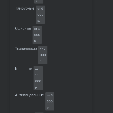
р.
Тамбурные
от 9
000
р.
Офисные
от 6
000
р.
Технические
от 7
000
р.
Кассовые
от
18
000
р.
Антивандальные
от 8
500
р.