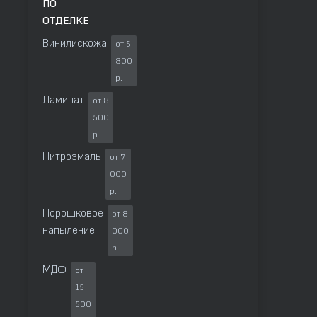
ПО
ОТДЕЛКЕ
Винилискожа
от 5
800
р.
Ламинат
от 8
500
р.
Нитроэмаль
от 7
000
р.
Порошковое
от 8
напыление
000
р.
МДФ
от
15
500