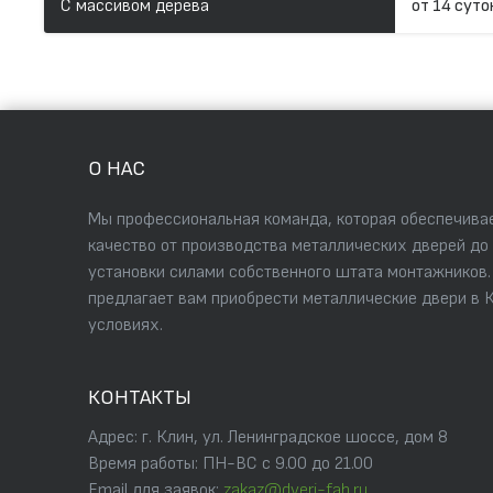
С массивом дерева
от 14 суто
О НАС
Мы профессиональная команда, которая обеспечивае
качество от производства металлических дверей до
установки силами собственного штата монтажников
предлагает вам приобрести металлические двери в 
условиях.
КОНТАКТЫ
Адрес: г. Клин, ул. Ленинградское шоссе, дом 8
Время работы: ПН-ВС с 9.00 до 21.00
Email для заявок:
zakaz@dveri-fab.ru