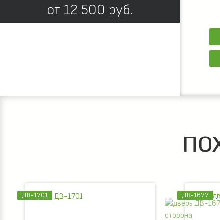
от
12 500
руб.
ПО
ДВ-1701
ДВ-1677