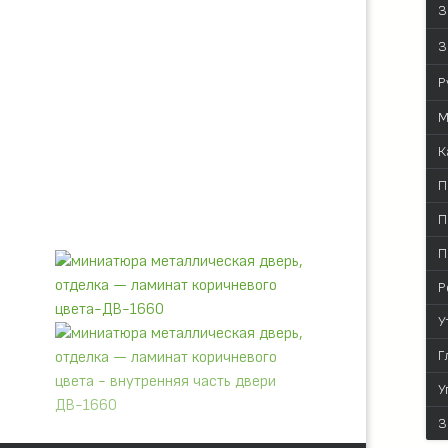
З
З
Р
М
К
П
П
П
Р
У
Г
У
З