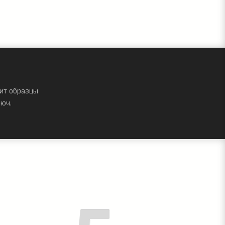
ит образцы
юч.