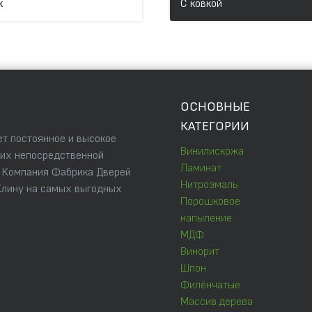
к
С ковкой
ОСНОВНЫЕ
КАТЕГОРИИ
т постоянное и высокое
Винилискожа
 их непосредственной
Ламинат
. Компания Фабрика Дверей
Нитроэмаль
Клину на самых выгодных
Порошковое
напыление
МДФ
Винорит
Шпон
Филёнчатые
Массив дерева