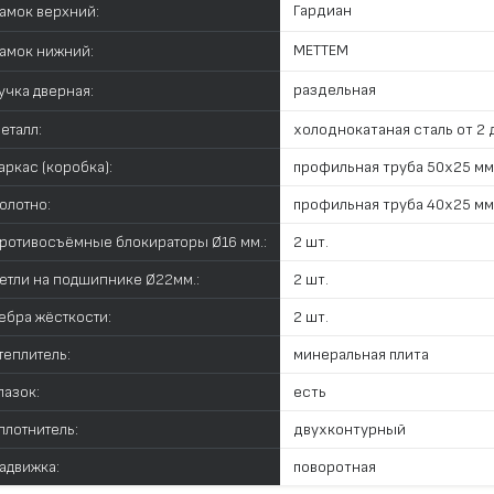
Гардиан
амок верхний:
МЕТТЕМ
амок нижний:
раздельная
учка дверная:
еталл:
холоднокатаная сталь от 2 д
аркас (коробка):
профильная труба 50х25 мм
олотно:
профильная труба 40х25 мм
ротивосъёмные блокираторы Ø16 мм.:
2 шт.
етли на подшипнике Ø22мм.:
2 шт.
ебра жёсткости:
2 шт.
теплитель:
минеральная плита
лазок:
есть
плотнитель:
двухконтурный
адвижка:
поворотная