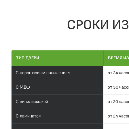
СРОКИ ИЗ
ТИП ДВЕРИ
ВРЕМЯ И
С порошковым напылением
от 24 часо
С МДФ
от 30 часо
С винилискожей
от 20 часо
С ламинатом
от 24 часо